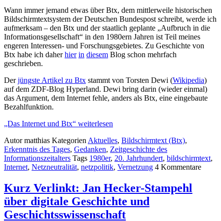
Wann immer jemand etwas über Btx, dem mittlerweile historischen
Bildschirmtextsystem der Deutschen Bundespost schreibt, werde ich
aufmerksam – den Btx und der staatlich geplante „Aufbruch in die
Informationsgesellschaft“ in den 1980ern Jahren ist Teil meines
engeren Interessen- und Forschungsgebietes. Zu Geschichte von
Btx habe ich daher
hier
in
diesem
Blog schon mehrfach
geschrieben.
Der
jüngste Artikel zu Btx
stammt von Torsten Dewi (
Wikipedia
)
auf dem ZDF-Blog Hyperland. Dewi bring darin (wieder einmal)
das Argument, dem Internet fehle, anders als Btx, eine eingebaute
Bezahlfunktion.
„Das Internet und Btx“ weiterlesen
Autor
matthias
Kategorien
Aktuelles
,
Bildschirmtext (Btx)
,
Erkenntnis des Tages
,
Gedanken
,
Zeitgeschichte des
Informationszeitalters
Tags
1980er
,
20. Jahrhundert
,
bildschirmtext
,
Internet
,
Netzneutralität
,
netzpolitik
,
Vernetzung
4
Kommentare
Kurz Verlinkt: Jan Hecker-Stampehl
über digitale Geschichte und
Geschichtsswissenschaft