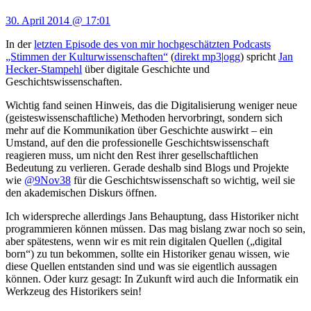
30. April 2014 @ 17:01
In der
letzten Episode des von mir hochgeschätzten Podcasts
„Stimmen der Kulturwissenschaften“
(
direkt mp3
|
ogg
) spricht
Jan
Hecker-Stampehl
über digitale Geschichte und
Geschichtswissenschaften.
Wichtig fand seinen Hinweis, das die Digitalisierung weniger neue
(geisteswissenschaftliche) Methoden hervorbringt, sondern sich
mehr auf die Kommunikation über Geschichte auswirkt – ein
Umstand, auf den die professionelle Geschichtswissenschaft
reagieren muss, um nicht den Rest ihrer gesellschaftlichen
Bedeutung zu verlieren. Gerade deshalb sind Blogs und Projekte
wie
@9Nov38
für die Geschichtswissenschaft so wichtig, weil sie
den akademischen Diskurs öffnen.
Ich widerspreche allerdings Jans Behauptung, dass Historiker nicht
programmieren können müssen. Das mag bislang zwar noch so sein,
aber spätestens, wenn wir es mit rein digitalen Quellen („digital
born“) zu tun bekommen, sollte ein Historiker genau wissen, wie
diese Quellen entstanden sind und was sie eigentlich aussagen
können. Oder kurz gesagt: In Zukunft wird auch die Informatik ein
Werkzeug des Historikers sein!