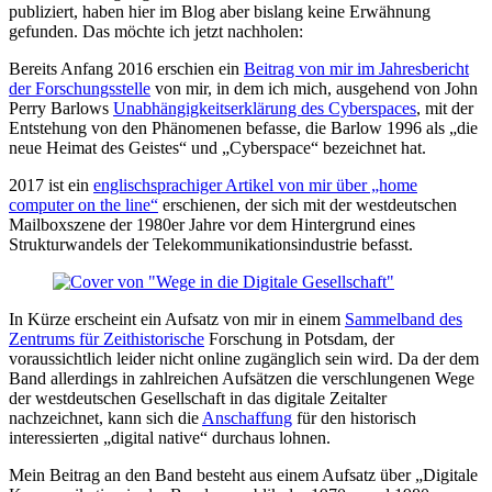
publiziert, haben hier im Blog aber bislang keine Erwähnung
gefunden. Das möchte ich jetzt nachholen:
Bereits Anfang 2016 erschien ein
Beitrag von mir im Jahresbericht
der Forschungsstelle
von mir, in dem ich mich, ausgehend von John
Perry Barlows
Unabhängigkeitserklärung des Cyberspaces
, mit der
Entstehung von den Phänomenen befasse, die Barlow 1996 als „die
neue Heimat des Geistes“ und „Cyberspace“ bezeichnet hat.
2017 ist ein
englischsprachiger Artikel von mir über „home
computer on the line“
erschienen, der sich mit der westdeutschen
Mailboxszene der 1980er Jahre vor dem Hintergrund eines
Strukturwandels der Telekommunikationsindustrie befasst.
In Kürze erscheint ein Aufsatz von mir in einem
Sammelband des
Zentrums für Zeithistorische
Forschung in Potsdam, der
voraussichtlich leider nicht online zugänglich sein wird. Da der dem
Band allerdings in zahlreichen Aufsätzen die verschlungenen Wege
der westdeutschen Gesellschaft in das digitale Zeitalter
nachzeichnet, kann sich die
Anschaffung
für den historisch
interessierten „digital native“ durchaus lohnen.
Mein Beitrag an den Band besteht aus einem Aufsatz über „Digitale