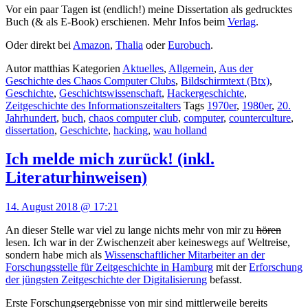
Vor ein paar Tagen ist (endlich!) meine Dissertation als gedrucktes
Buch (& als E-Book) erschienen. Mehr Infos beim
Verlag
.
Oder direkt bei
Amazon
,
Thalia
oder
Eurobuch
.
Autor
matthias
Kategorien
Aktuelles
,
Allgemein
,
Aus der
Geschichte des Chaos Computer Clubs
,
Bildschirmtext (Btx)
,
Geschichte
,
Geschichtswissenschaft
,
Hackergeschichte
,
Zeitgeschichte des Informationszeitalters
Tags
1970er
,
1980er
,
20.
Jahrhundert
,
buch
,
chaos computer club
,
computer
,
counterculture
,
dissertation
,
Geschichte
,
hacking
,
wau holland
Ich melde mich zurück! (inkl.
Literaturhinweisen)
14. August 2018 @ 17:21
An dieser Stelle war viel zu lange nichts mehr von mir zu
hören
lesen. Ich war in der Zwischenzeit aber keineswegs auf Weltreise,
sondern habe mich als
Wissenschaftlicher Mitarbeiter an der
Forschungsstelle für Zeitgeschichte in Hamburg
mit der
Erforschung
der jüngsten Zeitgeschichte der Digitalisierung
befasst.
Erste Forschungsergebnisse von mir sind mittlerweile bereits