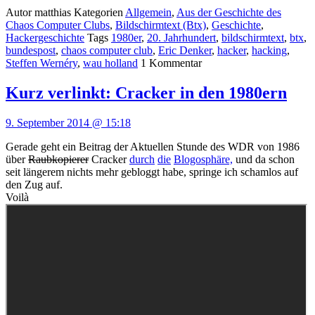
Autor
matthias
Kategorien
Allgemein
,
Aus der Geschichte des
Chaos Computer Clubs
,
Bildschirmtext (Btx)
,
Geschichte
,
Hackergeschichte
Tags
1980er
,
20. Jahrhundert
,
bildschirmtext
,
btx
,
bundespost
,
chaos computer club
,
Eric Denker
,
hacker
,
hacking
,
Steffen Wernéry
,
wau holland
1
Kommentar
Kurz verlinkt: Cracker in den 1980ern
9. September 2014 @ 15:18
Gerade geht ein Beitrag der Aktuellen Stunde des WDR von 1986
über
Raubkopierer
Cracker
dur
ch
die
Blogos
phäre,
und da schon
seit längerem nichts mehr gebloggt habe, springe ich schamlos auf
den Zug auf.
Voilà