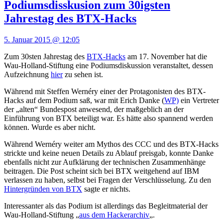
Podiumsdisskusion zum 30igsten
Jahrestag des BTX-Hacks
5. Januar 2015 @ 12:05
Zum 30sten Jahrestag des
BTX-Hacks
am 17. November hat die
Wau-Holland-Stiftung eine Podiumsdiskussion veranstaltet, dessen
Aufzeichnung
hier
zu sehen ist.
Während mit Steffen Wernéry einer der Protagonisten des BTX-
Hacks auf dem Podium saß, war mit Erich Danke (
WP)
ein Vertreter
der „alten“ Bundespost anwesend, der maßgeblich an der
Einführung von BTX beteiligt war. Es hätte also spannend werden
können. Wurde es aber nicht.
Während Wernéry weiter am Mythos des CCC und des BTX-Hacks
strickte und keine neuen Details zu Ablauf preisgab, konnte Danke
ebenfalls nicht zur Aufklärung der technischen Zusammenhänge
beitragen. Die Post scheint sich bei BTX weitgehend auf IBM
verlassen zu haben, selbst bei Fragen der Verschlüsselung. Zu den
Hintergründen von BTX
sagte er nichts.
Interessanter als das Podium ist allerdings das Begleitmaterial der
Wau-Holland-Stiftung „
aus dem Hackerarchiv
„.