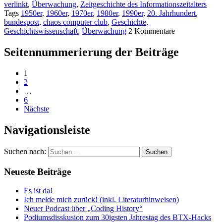
verlinkt
,
Überwachung
,
Zeitgeschichte des Informationszeitalters
Tags
1950er
,
1960er
,
1970er
,
1980er
,
1990er
,
20. Jahrhundert
,
bundespost
,
chaos computer club
,
Geschichte
,
Geschichtswissenschaft
,
Überwachung
2
Kommentare
Seitennummerierung der Beiträge
1
2
…
6
Nächste
Navigationsleiste
Suchen nach:
Neueste Beiträge
Es ist da!
Ich melde mich zurück! (inkl. Literaturhinweisen)
Neuer Podcast über „Coding History“
Podiumsdisskusion zum 30igsten Jahrestag des BTX-Hacks