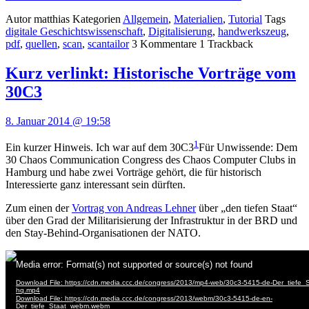
Autor
matthias
Kategorien
Allgemein
,
Materialien
,
Tutorial
Tags
digitale Geschichtswissenschaft
,
Digitalisierung
,
handwerkszeug
,
pdf
,
quellen
,
scan
,
scantailor
3
Kommentare
1
Trackback
Kurz verlinkt: Historische Vorträge vom
30C3
8. Januar 2014 @ 19:58
1
Ein kurzer Hinweis. Ich war auf dem 30C3
Für Unwissende: Dem
30 Chaos Communication Congress des Chaos Computer Clubs in
Hamburg
und habe zwei Vorträge gehört, die für historisch
Interessierte ganz interessant sein dürften.
Zum einen der
Vortrag von Andreas Lehner
über „den tiefen Staat“
über den Grad der Militarisierung der Infrastruktur in der BRD und
den Stay-Behind-Organisationen der NATO.