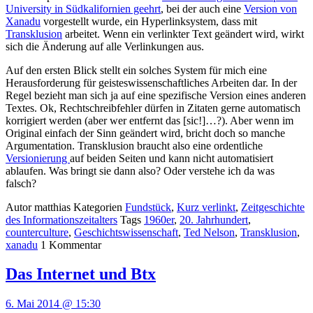
University in Südkalifornien geehrt
, bei der auch eine
Version von
Xanadu
vorgestellt wurde, ein Hyperlinksystem, dass mit
Transklusion
arbeitet. Wenn ein verlinkter Text geändert wird, wirkt
sich die Änderung auf alle Verlinkungen aus.
Auf den ersten Blick stellt ein solches System für mich eine
Herausforderung für geisteswissenschaftliches Arbeiten dar. In der
Regel bezieht man sich ja auf eine spezifische Version eines anderen
Textes. Ok, Rechtschreibfehler dürfen in Zitaten gerne automatisch
korrigiert werden (aber wer entfernt das [sic!]…?). Aber wenn im
Original einfach der Sinn geändert wird, bricht doch so manche
Argumentation. Transklusion braucht also eine ordentliche
Versionierung
auf beiden Seiten und kann nicht automatisiert
ablaufen. Was bringt sie dann also? Oder verstehe ich da was
falsch?
Autor
matthias
Kategorien
Fundstück
,
Kurz verlinkt
,
Zeitgeschichte
des Informationszeitalters
Tags
1960er
,
20. Jahrhundert
,
counterculture
,
Geschichtswissenschaft
,
Ted Nelson
,
Transklusion
,
xanadu
1
Kommentar
Das Internet und Btx
6. Mai 2014 @ 15:30