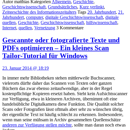
Autor
matthias
Kategorien
Allgemein
,
Geschichte
,
Geschichtswissenschaft
,
Grundsätzliches
,
Kurz verlinkt
,
Zeitgeschichte des Informationszeitalters
Tags
20. Jahrhundert
,
21.
Jahrhundert
,
computer
,
digitale Geschichtswissenschaft
,
digitale
quellen
,
Geschichte
,
Geschichtswissenschaft
,
hilfswissenschaft
,
Internet
,
quellen
,
Vernetzung
3
Kommentare
Gescannte oder fotografierte Texte und
PDFs optimieren – Ein kleines Scan
Tailor-Tutorial für Windows
23. Januar 2014 @ 18:19
In immer mehr Bibliotheken stehen mittlerweile Buchscanner,
vielerorts dürfte daher das Scannen von Texten oder ganzen
Büchern das zwar ebenso zeitaufwendige, aber in der Regel
kostenpflichtige Kopieren ersetzt haben. Steht kein Aufsichtsscanner
zur Verfügung, etwa in kleineren Archiven, übernimmt oft eine
handelsübliche Digitalkamera diese Funktion. Die Qualität solcher
Scans oder Fotografien lässt oftmals aber sehr zu wünschen übrig,
der eigentliche Text ist häufig schlecht zu erkennen. Insbesondere,
wenn man seine mühsam in Archiv gesammelten Quellenschätze
anderen zur Verfügung stellen möchte
, sollte man daran noch etwas