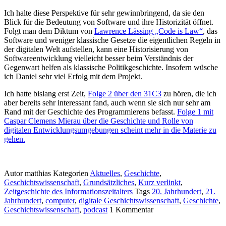
Ich halte diese Perspektive für sehr gewinnbringend, da sie den
Blick für die Bedeutung von Software und ihre Historizität öffnet.
Folgt man dem Diktum von
Lawrence Lässing „Code is Law“
, das
Software und weniger klassische Gesetze die eigentlichen Regeln in
der digitalen Welt aufstellen, kann eine Historisierung von
Softwareentwicklung vielleicht besser beim Verständnis der
Gegenwart helfen als klassische Politikgeschichte. Insofern wüsche
ich Daniel sehr viel Erfolg mit dem Projekt.
Ich hatte bislang erst Zeit,
Folge 2 über den 31C3
zu hören, die ich
aber bereits sehr interessant fand, auch wenn sie sich nur sehr am
Rand mit der Geschichte des Programmierens befasst.
Folge 1 mit
Caspar Clemens Mierau über die Geschichte und Rolle von
digitalen Entwicklungsumgebungen scheint mehr in die Materie zu
gehen.
Autor
matthias
Kategorien
Aktuelles
,
Geschichte
,
Geschichtswissenschaft
,
Grundsätzliches
,
Kurz verlinkt
,
Zeitgeschichte des Informationszeitalters
Tags
20. Jahrhundert
,
21.
Jahrhundert
,
computer
,
digitale Geschichtswissenschaft
,
Geschichte
,
Geschichtswissenschaft
,
podcast
1
Kommentar