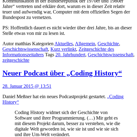
Kommunikation in der Bundesrepublik der 1970er und 1980er
Jahre“ vertreten und erkläre dort, warum es in dieser Zeit relativ
teuer und aufwendig war, Computer mit dem offiziellen Segen der
Bundespost zu vernetzen.
PS: Hoffentlich dauert es nicht wieder über drei Jahre, bis an dieser
Stelle etwas von mir zu lesen ist.
Autor
matthias
Kategorien
Aktuelles
,
Allgemein
,
Geschichte
,
Geschichtswissenschaft
,
Kurz verlinkt
,
Zeitgeschichte des
Informationszeitalters
Tags
20. Jahrhundert
,
Geschichtswissenschaft
,
zeitgeschichte
Neuer Podcast über „Coding History“
28. Januar 2015 @ 13:51
Daniel Meßner hat ein neues Podcastprojekt gestartet.
„Coding
History“
Coding History widmet sich der Geschichte von
Software und ihrer Programmierung. (…) Mir geht es
mit diesem Projekt darum, besser zu verstehen, wie die
digitale Welt geworden ist, wie sie ist und wie sie sich
und ihre Um-Welt verändert.