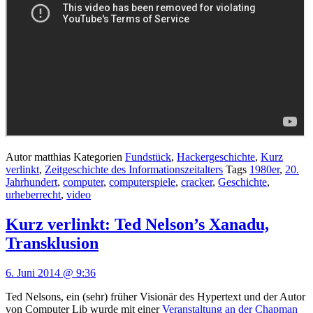
Autor
matthias
Kategorien
Fundstück
,
Hackergeschichte
,
Kurz
verlinkt
,
Zeitgeschichte des Informationszeitalters
Tags
1980er
,
20.
Jahrhundert
,
computer
,
computerspiele
,
cracker
,
Geschichte
,
urheberrecht
,
video
Kurz verlinkt: Ted Nelson’s Xanadu,
Transklusion
6. Juni 2014 @ 9:36
Ted Nelsons, ein (sehr) früher Visionär des Hypertext und der Autor
von Computer Lib wurde mit einer
Veranstaltung an der Chapman