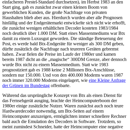
einfacheren Prestel-Standard durchsetzen), im Herbst 1983 an den
Start ging, gab es zunächst zwar einen kleinen Boom von
gewerblichen Kunden, die große Nachfrage von privaten
Haushalten blieb aber aus. Hierdurch wurden aber alle Prognosen
hinfällig und der Endgerätemarkt entwickelte sich nicht wie erhofft,
die zunächst wenigen erhältlichen Decoder kosteten 1983/1984
noch deutlich über 1.000 DM. Statt eines Massenmediums war Btx
damit zu einem Luxusgut geworden. Die ständige Beteuerung der
Post, es werde bald Btx-Endgeräte für weniger als 300 DM geben,
dürfte zusätzlich die Nachfrage nach teureren Geräten gebremst
haben. Zwar fielen die Preise im Laufe der 1980er und kamen
bereits 1987 dicht an die „magische“ 300DM Grenze, aber dennoch
wurde Btx nicht zu einem Massenmedium. Statt wie 1983
prognostiziert gab es 1988 keine 2 Millionen Btx-Anschlüsse,
sondern nur 150.000. Und von den 400.000 Modems waren 1987
noch immer 320.000 Modems eingelagert, wie
eine Kleine Anfrage
der Grünen im Bundestag
offenbarte.
Während das ursprüngliche Konzept von Btx als einen Dienst für
das Fernsehgerät ausging, brachte der Heimcomputerboom der
1980er einige zusätzliche Nutzer. Waren zunächst auch noch teure
Hardwaredecoder notwendig, um Btx-Seiten auf einem
Heimcomputer anzuzeigen, ermöglichten immer schnellere Rechner
bald auch die Emulation des Decoders in Software. Trotzdem, so
meint zumindest Schneider, hatte der Heimcomputer eine negative