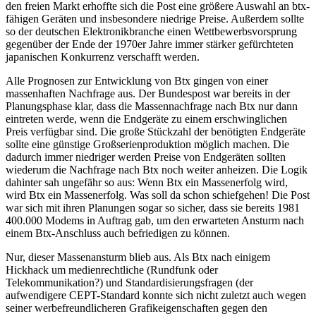
den freien Markt erhoffte sich die Post eine größere Auswahl an btx-
fähigen Geräten und insbesondere niedrige Preise. Außerdem sollte
so der deutschen Elektronikbranche einen Wettbewerbsvorsprung
gegenüber der Ende der 1970er Jahre immer stärker gefürchteten
japanischen Konkurrenz verschafft werden.
Alle Prognosen zur Entwicklung von Btx gingen von einer
massenhaften Nachfrage aus. Der Bundespost war bereits in der
Planungsphase klar, dass die Massennachfrage nach Btx nur dann
eintreten werde, wenn die Endgeräte zu einem erschwinglichen
Preis verfügbar sind. Die große Stückzahl der benötigten Endgeräte
sollte eine günstige Großserienproduktion möglich machen. Die
dadurch immer niedriger werden Preise von Endgeräten sollten
wiederum die Nachfrage nach Btx noch weiter anheizen. Die Logik
dahinter sah ungefähr so aus: Wenn Btx ein Massenerfolg wird,
wird Btx ein Massenerfolg. Was soll da schon schiefgehen! Die Post
war sich mit ihren Planungen sogar so sicher, dass sie bereits 1981
400.000 Modems in Auftrag gab, um den erwarteten Ansturm nach
einem Btx-Anschluss auch befriedigen zu können.
Nur, dieser Massenansturm blieb aus. Als Btx nach einigem
Hickhack um medienrechtliche (Rundfunk oder
Telekommunikation?) und Standardisierungsfragen (der
aufwendigere CEPT-Standard konnte sich nicht zuletzt auch wegen
seiner werbefreundlicheren Grafikeigenschaften gegen den