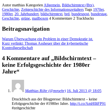
Autor
matthias
Kategorien
Allgemein
,
Bildschirmtext (Btx)
,
Geschichte
,
Zeitgeschichte des Informationszeitalters
Tags
1970er
,
1980er
,
20. Jahrhundert
,
bildschirmtext
,
brd
,
bundespost
,
bundestag
,
Geschichte
,
grüne
,
mailboxen
4
Kommentare
2
Trackbacks
Beitragsnavigation
Warum Überwachung ein Problem in einer Demokratie ist.
Kurz verlinkt: Thomas Assheuer über die kybernetische
Kontrollgesellschaft
4 Kommentare auf „Bildschirmtext –
keine Erfolgsgeschichte der 1980er
Jahre“
Matthias Röhr (@mroehr)
16. Juli 2013 @ 18:05
Druckfrisch aus der Blogpresse: Bildschirmtext – keine
Erfolgsgeschichte der #1980er Jahre.
http://t.co/AmHlItFP91
#zeitgeschichte