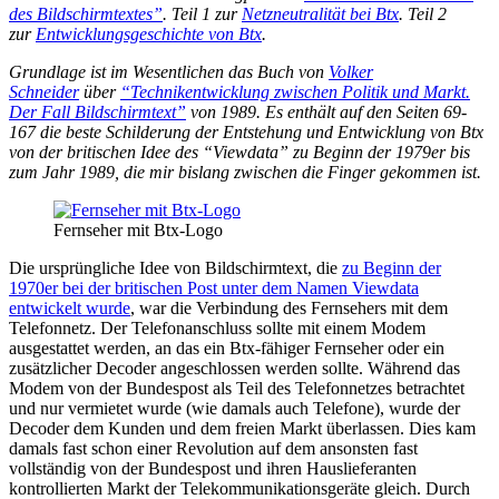
des Bildschirmtextes”
. Teil 1 zur
Netzneutralität bei Btx
. Teil 2
zur
Entwicklungsgeschichte von Btx
.
Grundlage ist im Wesentlichen das Buch von
Volker
Schneider
über
“Technikentwicklung zwischen Politik und Markt.
Der Fall Bildschirmtext”
von 1989. Es enthält auf den Seiten 69-
167 die beste Schilderung der Entstehung und Entwicklung von Btx
von der britischen Idee des “Viewdata” zu Beginn der 1979er bis
zum Jahr 1989, die mir bislang zwischen die Finger gekommen ist.
Fernseher mit Btx-Logo
Die ursprüngliche Idee von Bildschirmtext, die
zu Beginn der
1970er bei der britischen Post unter dem Namen Viewdata
entwickelt wurde
, war die Verbindung des Fernsehers mit dem
Telefonnetz. Der Telefonanschluss sollte mit einem Modem
ausgestattet werden, an das ein Btx-fähiger Fernseher oder ein
zusätzlicher Decoder angeschlossen werden sollte. Während das
Modem von der Bundespost als Teil des Telefonnetzes betrachtet
und nur vermietet wurde (wie damals auch Telefone), wurde der
Decoder dem Kunden und dem freien Markt überlassen. Dies kam
damals fast schon einer Revolution auf dem ansonsten fast
vollständig von der Bundespost und ihren Hauslieferanten
kontrollierten Markt der Telekommunikationsgeräte gleich. Durch