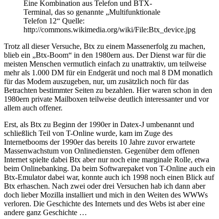
Eine Kombination aus Telefon und BTX-
Terminal, das so genannte „Multifunktionale
Telefon 12“ Quelle:
http://commons.wikimedia.org/wiki/File:Btx_device.jpg
Trotz all dieser Versuche, Btx zu einem Massenerfolg zu machen,
blieb ein „Btx-Boom“ in den 1980ern aus. Der Dienst war für die
meisten Menschen vermutlich einfach zu unattraktiv, um teilweise
mehr als 1.000 DM für ein Endgerät und noch mal 8 DM monatlich
für das Modem auszugeben, nur, um zusätzlich noch für das
Betrachten bestimmter Seiten zu bezahlen. Hier waren schon in den
1980ern private Mailboxen teilweise deutlich interessanter und vor
allem auch offener.
Erst, als Btx zu Beginn der 1990er in Datex-J umbenannt und
schließlich Teil von T-Online wurde, kam im Zuge des
Internetbooms der 1990er das bereits 10 Jahre zuvor erwartete
Massenwachstum von Onlinediensten. Gegenüber dem offenen
Internet spielte dabei Btx aber nur noch eine marginale Rolle, etwa
beim Onlinebanking. Da beim Softwarepaket von T-Online auch ein
Btx-Emulator dabei war, konnte auch ich 1998 noch einen Blick auf
Btx erhaschen. Nach zwei oder drei Versuchen hab ich dann aber
doch lieber Mozilla installiert und mich in den Weiten des WWWs
verloren. Die Geschichte des Internets und des Webs ist aber eine
andere ganz Geschichte …