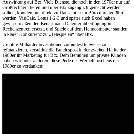
Auswirkung auf Btx. Viele Dienste, die noch in den 1970er nur auf
Großrechnern liefen und über Btx zugänglich gemacht werden
sollten, konnten nun direkt zu Hause oder im Büro durchgeführt
werden. VisiCalc, Lotus 1-2-3 und später auch Excel haben
gewissermaßen den Bedarf nach Datenfernübertragung in
Rechenzentren ersetzt, und Spiele auf dem Heimcomputer standen
in klarer Konkurrenz zu „Telespielen“ über Btx.
Um ihre Milliardeninvestitionen zumindest teilweise zu
refinanzieren, verstärkte die Bundespost in der zweiten Hälfte der
1980er ihr Marketing für Btx. Dem Bemühen um private Kunden
haben wir unter anderem diese Perle des Werbefernsehens der
1980er zu verdanken: